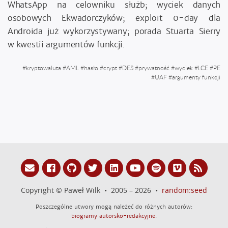
WhatsApp na celowniku służb; wyciek danych
osobowych Ekwadorczyków; exploit 0-day dla
Androida już wykorzystywany; porada Stuarta Sierry
w kwestii argumentów funkcji.
#
kryptowaluta
#
AML
#
hasło
#
crypt
#
DES
#
prywatność
#
wyciek
#
LCE
#
PE
#
UAF
#
argumenty funkcji
Copyright © Paweł Wilk • 2005 – 2026 •
random:seed
Poszczególne utwory mogą należeć do różnych autorów:
biogramy autorsko-redakcyjne
.