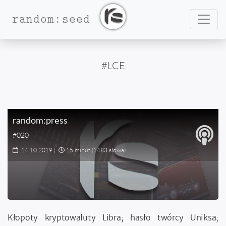
Nawig
random:seed
#LCE
random:press
#020
14.10.2019
|
15 minut
(1483 słowa)
Kłopoty kryptowaluty Libra; hasło twórcy Uniksa;