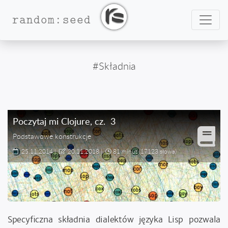
Nawig
random:seed
#Składnia
Poczytaj mi Clojure
, cz.
3
Podstawowe konstrukcje
25.11.2014
|
20.11.2018
|
81 minut
(17123 słowa)
Specyficzna składnia dialektów języka Lisp pozwala