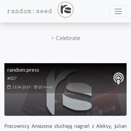
Nawig
random:seed
> Celebrate
random:press
#007
13.04.2019
|
20 minut
Pracownicy Amazona słuchają nagrań z Aleksy; Julian