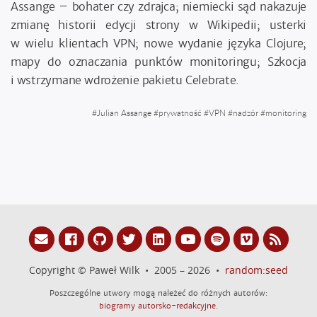
Assange – bohater czy zdrajca; niemiecki sąd nakazuje
zmianę historii edycji strony w Wikipedii; usterki
w wielu klientach VPN; nowe wydanie języka Clojure;
mapy do oznaczania punktów monitoringu; Szkocja
i wstrzymane wdrożenie pakietu Celebrate.
#
Julian Assange
#
prywatność
#
VPN
#
nadzór
#
monitoring
Copyright © Paweł Wilk • 2005 – 2026 •
random:seed
Poszczególne utwory mogą należeć do różnych autorów:
biogramy autorsko-redakcyjne
.