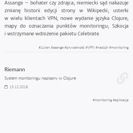
Assange – bohater czy zdrajca; niemiecki sąd nakazuje
zmianę historii edycji strony w Wikipedii; usterki
w wielu klientach VPN; nowe wydanie języka Clojure;
mapy do oznaczania punktów monitoringu; Szkocja
i wstrzymane wdrożenie pakietu Celebrate.
#
Julian Assange
#
prywatność
#
VPN
#
nadzór
#
monitoring
Riemann
System monitoringu napisany w Clojure
15.12.2018
#
monitoring
#
aplikacja