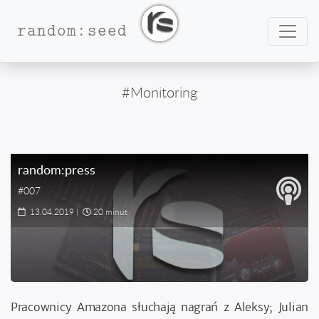
Nawig
random:seed
#Monitoring
random:press
#007
13.04.2019
|
20 minut
Pracownicy Amazona słuchają nagrań z Aleksy; Julian